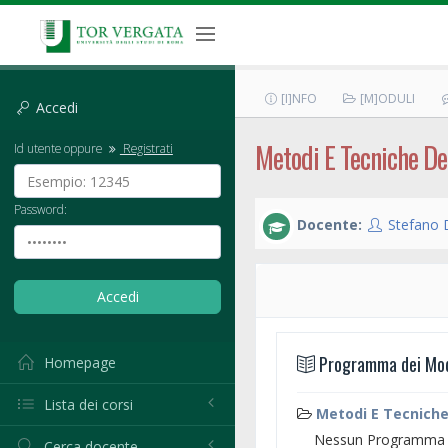
[I]NFO
[M]ODULI
Accedi
Metodi E Tecniche Del
Id utente oppure
Registrati
Password:
Docente:
Stefano 
Programma dei Modu
Homepage
Lista dei corsi
Metodi E Tecniche
Nessun Programma d
Cerca docente