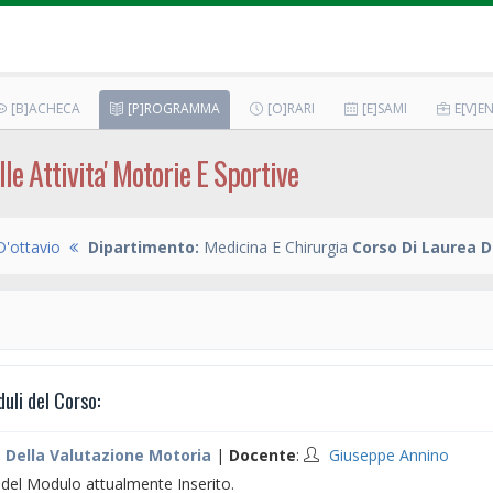
[B]ACHECA
[P]ROGRAMMA
[O]RARI
[E]SAMI
E[V]EN
le Attivita' Motorie E Sportive
D'ottavio
Dipartimento:
Medicina E Chirurgia
Corso Di Laurea D
li del Corso:
 Della Valutazione Motoria
|
Docente
:
Giuseppe Annino
el Modulo attualmente Inserito.