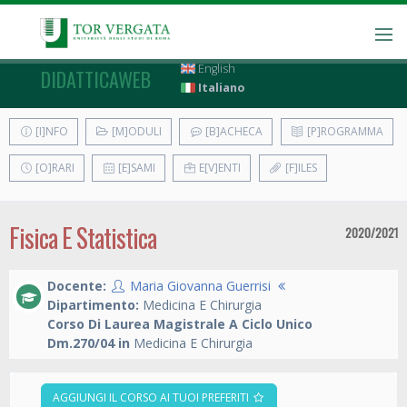
English
DIDATTICAWEB
Italiano
[I]NFO
[M]ODULI
[B]ACHECA
[P]ROGRAMMA
[O]RARI
[E]SAMI
E[V]ENTI
[F]ILES
Fisica E Statistica
2020/2021
Docente:
Maria Giovanna Guerrisi
Dipartimento:
Medicina E Chirurgia
Corso Di Laurea Magistrale A Ciclo Unico
Dm.270/04 in
Medicina E Chirurgia
AGGIUNGI IL CORSO AI TUOI PREFERITI