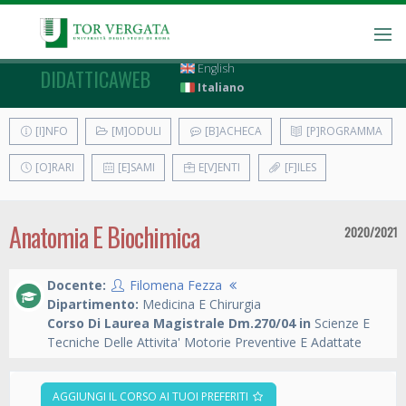
English
DIDATTICAWEB
Italiano
[I]NFO
[M]ODULI
[B]ACHECA
[P]ROGRAMMA
[O]RARI
[E]SAMI
E[V]ENTI
[F]ILES
Anatomia E Biochimica
2020/2021
Docente:
Filomena Fezza
Dipartimento:
Medicina E Chirurgia
Corso Di Laurea Magistrale Dm.270/04 in
Scienze E
Tecniche Delle Attivita' Motorie Preventive E Adattate
AGGIUNGI IL CORSO AI TUOI PREFERITI