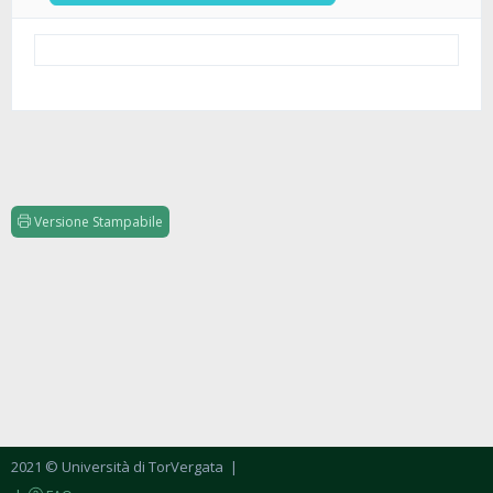
Versione Stampabile
2021 © Università di TorVergata
|