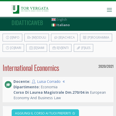
English
DIDATTICAWEB
Italiano
[I]NFO
[M]ODULI
[B]ACHECA
[P]ROGRAMMA
[O]RARI
[E]SAMI
E[V]ENTI
[F]ILES
International Economics
2020/2021
Docente:
Luisa Corrado
Dipartimento:
Economia
Corso Di Laurea Magistrale Dm.270/04 in
European
Economy And Business Law
AGGIUNGI IL CORSO AI TUOI PREFERITI