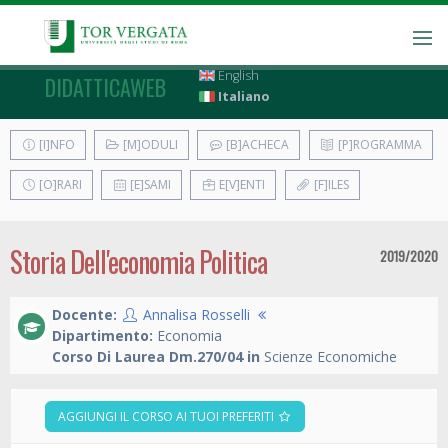
English
DIDATTICAWEB
Italiano
[I]NFO
[M]ODULI
[B]ACHECA
[P]ROGRAMMA
[O]RARI
[E]SAMI
E[V]ENTI
[F]ILES
Storia Dell'economia Politica
2019/2020
Docente:
Annalisa Rosselli
Dipartimento:
Economia
Corso Di Laurea Dm.270/04 in
Scienze Economiche
AGGIUNGI IL CORSO AI TUOI PREFERITI