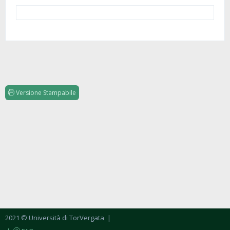
Versione Stampabile
2021 © Università di TorVergata
|