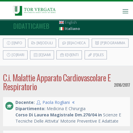
English
DIDATTICAWEB
Italiano
[I]NFO
[M]ODULI
[B]ACHECA
[P]ROGRAMMA
[O]RARI
[E]SAMI
E[V]ENTI
[F]ILES
C.i. Malattie Apparato Cardiovascolare E
Respiratorio
2016/2017
Docente:
Paola Rogliani
Dipartimento:
Medicina E Chirurgia
Corso Di Laurea Magistrale Dm.270/04 in
Scienze E
Tecniche Delle Attivita' Motorie Preventive E Adattate