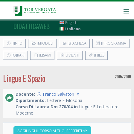
English
DIDATTICAWEB
Italiano
[I]NFO
[M]ODULI
[B]ACHECA
[P]ROGRAMMA
[O]RARI
[E]SAMI
E[V]ENTI
[F]ILES
Lingue E Spazio
2015/2016
Docente:
Franco Salvatori
Dipartimento:
Lettere E Filosofia
Corso Di Laurea Dm.270/04 in
Lingue E Letterature
Moderne
AGGIUNGI IL CORSO AI TUOI PREFERITI