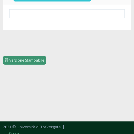
Versione Stampabile
2021 © Università di TorVergata
|