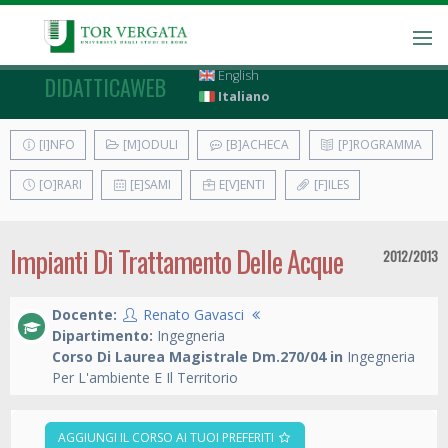
English
DIDATTICAWEB
Italiano
[I]NFO
[M]ODULI
[B]ACHECA
[P]ROGRAMMA
[O]RARI
[E]SAMI
E[V]ENTI
[F]ILES
Impianti Di Trattamento Delle Acque
2012/2013
Docente:
Renato Gavasci
Dipartimento:
Ingegneria
Corso Di Laurea Magistrale Dm.270/04 in
Ingegneria
Per L'ambiente E Il Territorio
AGGIUNGI IL CORSO AI TUOI PREFERITI