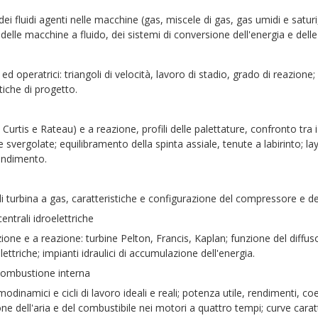
ei fluidi agenti nelle macchine (gas, miscele di gas, gas umidi e saturi,
o delle macchine a fluido, dei sistemi di conversione dell'energia e de
d operatrici: triangoli di velocità, lavoro di stadio, grado di reazion
tiche di progetto.
Curtis e Rateau) e a reazione, profili delle palettature, confronto tra i 
e svergolate; equilibramento della spinta assiale, tenute a labirinto; 
rendimento.
i turbina a gas, caratteristiche e configurazione del compressore e d
entrali idroelettriche
ione e a reazione: turbine Pelton, Francis, Kaplan; funzione del diffuso
elettriche; impianti idraulici di accumulazione dell'energia.
 combustione interna
rmodinamici e cicli di lavoro ideali e reali; potenza utile, rendimenti, c
one dell'aria e del combustibile nei motori a quattro tempi; curve carat