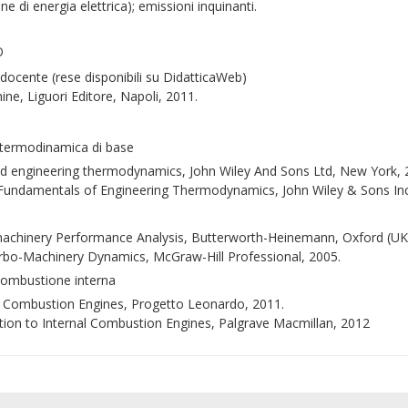
e di energia elettrica); emissioni inquinanti.
O
 docente (rese disponibili su DidatticaWeb)
ine
, Liguori Editore, Napoli, 2011.
 e termodinamica di base
d engineering thermodynamics
, John Wiley And Sons Ltd, New York, 
undamentals of Engineering Thermodynamics
, John Wiley & Sons Inc
achinery Performance Analysis
, Butterworth-Heinemann, Oxford (UK
rbo-Machinery Dynamics
, McGraw-Hill Professional, 2005.
 combustione interna
l Combustion Engines
, Progetto Leonardo, 2011.
tion to Internal Combustion Engines
, Palgrave Macmillan, 2012