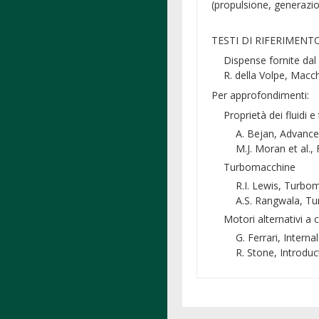
(propulsione, generazion
TESTI DI RIFERIMENT
Dispense fornite dal
R. della Volpe,
Macch
Per approfondimenti:
Proprietà dei fluidi
A. Bejan,
Advance
M.J. Moran et al.,
F
Turbomacchine
R.I. Lewis,
Turbom
A.S. Rangwala,
Tu
Motori alternativi a
G. Ferrari,
Interna
R. Stone,
Introduc