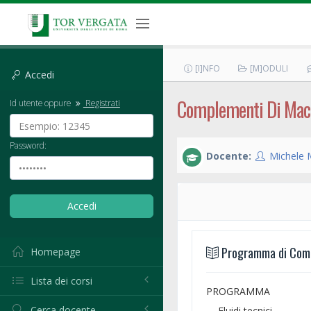
[I]NFO
[M]ODULI
Accedi
Complementi Di Mac
Id utente oppure
Registrati
Password:
Docente:
Michele
Programma di Comp
Homepage
Lista dei corsi
PROGRAMMA
Cerca docente
Fluidi tecnici