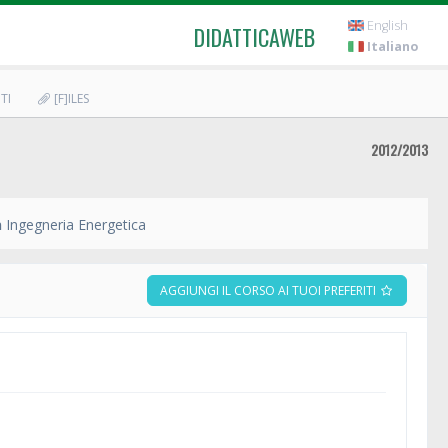
English
DIDATTICAWEB
Italiano
TI
[F]ILES
2012/2013
n
Ingegneria Energetica
AGGIUNGI IL CORSO AI TUOI PREFERITI