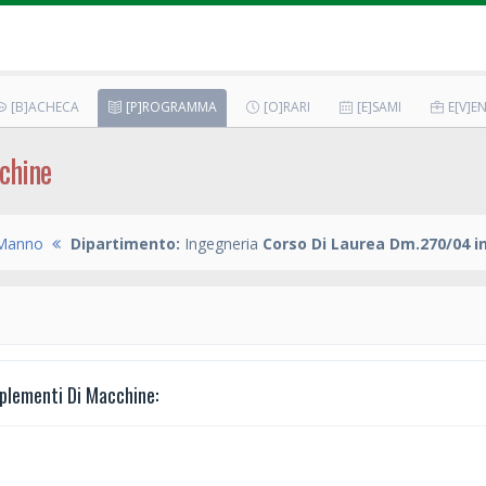
[B]ACHECA
[P]ROGRAMMA
[O]RARI
[E]SAMI
E[V]EN
chine
 Manno
Dipartimento:
Ingegneria
Corso Di Laurea Dm.270/04 i
lementi Di Macchine: