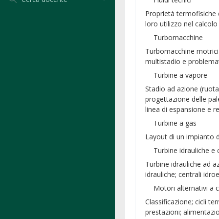
Proprietà termofisiche d
loro utilizzo nel calcol
Turbomacchine
Turbomacchine motrici e
multistadio e problema
Turbine a vapore
Stadio ad azione (ruota 
progettazione delle pal
linea di espansione e 
Turbine a gas
Layout di un impianto d
Turbine idrauliche e c
Turbine idrauliche ad az
idrauliche; centrali idro
Motori alternativi a
Classificazione; cicli te
prestazioni; alimentazi