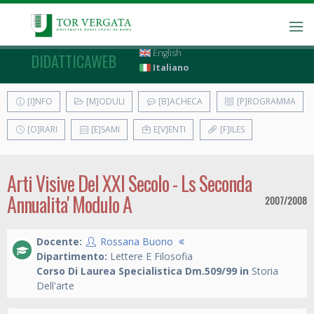
English
DIDATTICAWEB
Italiano
[I]NFO
[M]ODULI
[B]ACHECA
[P]ROGRAMMA
[O]RARI
[E]SAMI
E[V]ENTI
[F]ILES
Arti Visive Del XXI Secolo - Ls Seconda
Annualita' Modulo A
2007/2008
Docente:
Rossana Buono
Dipartimento:
Lettere E Filosofia
Corso Di Laurea Specialistica Dm.509/99 in
Storia
Dell'arte