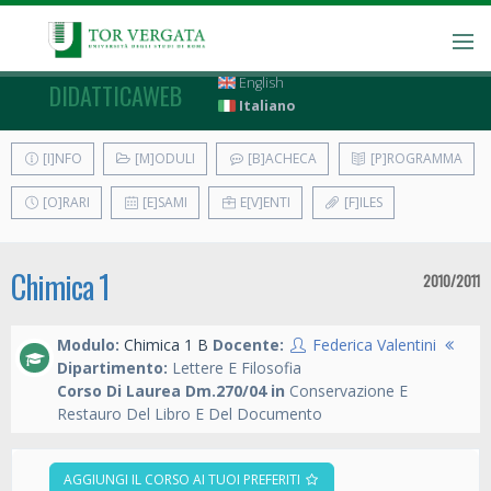
English
DIDATTICAWEB
Italiano
[I]NFO
[M]ODULI
[B]ACHECA
[P]ROGRAMMA
[O]RARI
[E]SAMI
E[V]ENTI
[F]ILES
Chimica 1
2010/2011
Modulo:
Chimica 1 B
Docente:
Federica Valentini
Dipartimento:
Lettere E Filosofia
Corso Di Laurea Dm.270/04 in
Conservazione E
Restauro Del Libro E Del Documento
AGGIUNGI IL CORSO AI TUOI PREFERITI