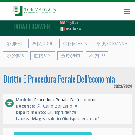
English
DIDATTICAWEB
Italiano
[I]NFO
[M]ODULI
[B]ACHECA
[P]ROGRAMMA
[O]RARI
[E]SAMI
E[V]ENTI
[F]ILES
Diritto E Procedura Penale Dell’economia
2023/2024
Modulo:
Procedura Penale Dell’economia
Docente:
Carlo Bonzano
Dipartimento:
Giurisprudenza
Laurea Magistrale in
Giurisprudenza (ac)