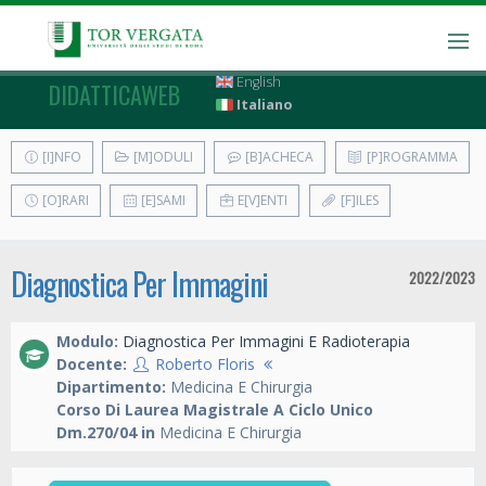
English
DIDATTICAWEB
Italiano
[I]NFO
[M]ODULI
[B]ACHECA
[P]ROGRAMMA
[O]RARI
[E]SAMI
E[V]ENTI
[F]ILES
Diagnostica Per Immagini
2022/2023
Modulo:
Diagnostica Per Immagini E Radioterapia
Docente:
Roberto Floris
Dipartimento:
Medicina E Chirurgia
Corso Di Laurea Magistrale A Ciclo Unico
Dm.270/04 in
Medicina E Chirurgia