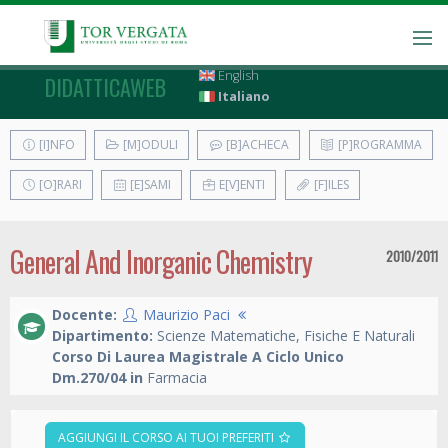
English
DIDATTICAWEB
Italiano
[I]NFO
[M]ODULI
[B]ACHECA
[P]ROGRAMMA
[O]RARI
[E]SAMI
E[V]ENTI
[F]ILES
General And Inorganic Chemistry
2010/2011
Docente:
Maurizio Paci
Dipartimento:
Scienze Matematiche, Fisiche E Naturali
Corso Di Laurea Magistrale A Ciclo Unico
Dm.270/04 in
Farmacia
AGGIUNGI IL CORSO AI TUOI PREFERITI