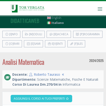
English
DIDATTICAWEB
Italiano
[I]NFO
[M]ODULI
[B]ACHECA
[P]ROGRAMMA
[O]RARI
[E]SAMI
E[V]ENTI
[F]ILES
Analisi Matematica
2024/2025
Docente:
Roberto Tauraso
Dipartimento:
Scienze Matematiche, Fisiche E Naturali
Corso Di Laurea Dm.270/04 in
Informatica
AGGIUNGI IL CORSO AI TUOI PREFERITI