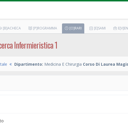
[B]ACHECA
[P]ROGRAMMA
[O]RARI
[E]SAMI
E[V]EN
erca Infermieristica 1
tale
Dipartimento:
Medicina E Chirurgia
Corso Di Laurea Magis
to