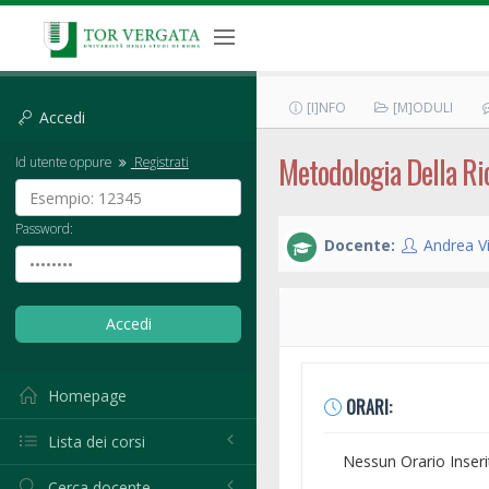
[I]NFO
[M]ODULI
Accedi
Metodologia Della Ric
Id utente oppure
Registrati
Password:
Docente:
Andrea Vi
Homepage
ORARI:
Lista dei corsi
Nessun Orario Inseri
Cerca docente