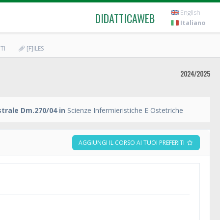
English
DIDATTICAWEB
Italiano
TI
[F]ILES
2024/2025
trale Dm.270/04 in
Scienze Infermieristiche E Ostetriche
AGGIUNGI IL CORSO AI TUOI PREFERITI