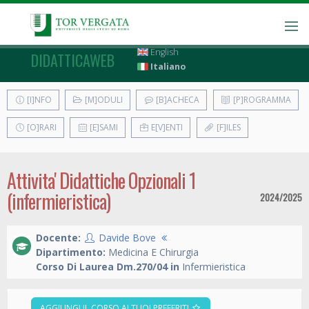
English
DIDATTICAWEB
Italiano
[I]NFO
[M]ODULI
[B]ACHECA
[P]ROGRAMMA
[O]RARI
[E]SAMI
E[V]ENTI
[F]ILES
Attivita' Didattiche Opzionali 1
(infermieristica)
2024/2025
Docente:
Davide Bove
Dipartimento:
Medicina E Chirurgia
Corso Di Laurea Dm.270/04 in
Infermieristica
AGGIUNGI IL CORSO AI TUOI PREFERITI