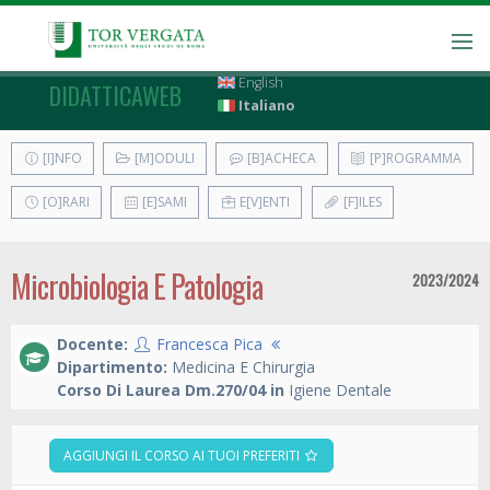
English
DIDATTICAWEB
Italiano
[I]NFO
[M]ODULI
[B]ACHECA
[P]ROGRAMMA
[O]RARI
[E]SAMI
E[V]ENTI
[F]ILES
Microbiologia E Patologia
2023/2024
Docente:
Francesca Pica
Dipartimento:
Medicina E Chirurgia
Corso Di Laurea Dm.270/04 in
Igiene Dentale
AGGIUNGI IL CORSO AI TUOI PREFERITI