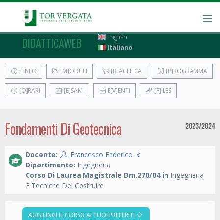
English
DIDATTICAWEB
Italiano
[I]NFO
[M]ODULI
[B]ACHECA
[P]ROGRAMMA
[O]RARI
[E]SAMI
E[V]ENTI
[F]ILES
Fondamenti Di Geotecnica
2023/2024
Docente:
Francesco Federico
Dipartimento:
Ingegneria
Corso Di Laurea Magistrale Dm.270/04 in
Ingegneria
E Tecniche Del Costruire
AGGIUNGI IL CORSO AI TUOI PREFERITI