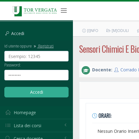
[I]NFO
[M]ODULI
Accedi
Sensori Chimici E Bi
Id utente oppure
Registrati
Password:
Docente:
Corrado 
Homepage
ORARI:
Lista dei corsi
Nessun Orario Inseri
Cerca docente