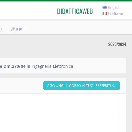
English
DIDATTICAWEB
Italiano
TI
[F]ILES
2023/2024
e Dm.270/04 in
Ingegneria Elettronica
AGGIUNGI IL CORSO AI TUOI PREFERITI