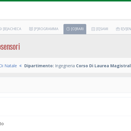
[B]ACHECA
[P]ROGRAMMA
[O]RARI
[E]SAMI
E[V]EN
osensori
Di Natale
Dipartimento:
Ingegneria
Corso Di Laurea Magistral
to