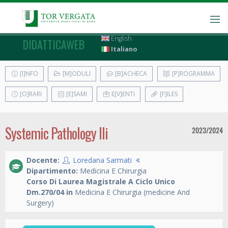
English
DIDATTICAWEB
Italiano
[I]NFO
[M]ODULI
[B]ACHECA
[P]ROGRAMMA
[O]RARI
[E]SAMI
E[V]ENTI
[F]ILES
Systemic Pathology IIi
2023/2024
Docente:
Loredana Sarmati
Dipartimento:
Medicina E Chirurgia
Corso Di Laurea Magistrale A Ciclo Unico
Dm.270/04 in
Medicina E Chirurgia (medicine And
Surgery)