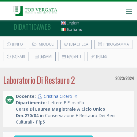
English
DIDATTICAWEB
Italiano
[I]NFO
[M]ODULI
[B]ACHECA
[P]ROGRAMMA
[O]RARI
[E]SAMI
E[V]ENTI
[F]ILES
Laboratorio Di Restauro 2
2023/2024
Docente:
Cristina Cicero
Dipartimento:
Lettere E Filosofia
Corso Di Laurea Magistrale A Ciclo Unico
Dm.270/04 in
Conservazione E Restauro Dei Beni
Culturali - Pfp5