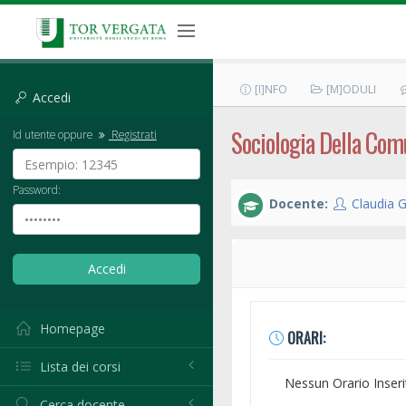
[I]NFO
[M]ODULI
Accedi
Sociologia Della Com
Id utente oppure
Registrati
Password:
Docente:
Claudia 
Homepage
ORARI:
Lista dei corsi
Nessun Orario Inseri
Cerca docente