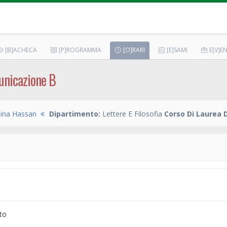
[B]ACHECA
[P]ROGRAMMA
[O]RARI
[E]SAMI
E[V]EN
unicazione B
Gina Hassan
Dipartimento:
Lettere E Filosofia
Corso Di Laurea 
to