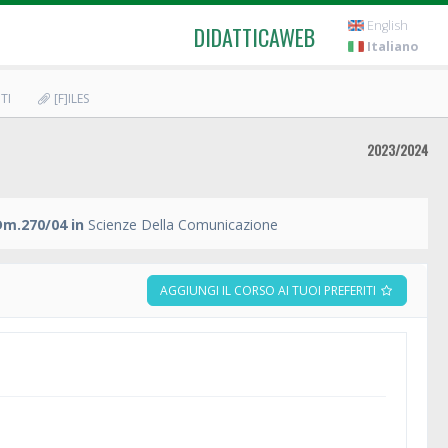
English
DIDATTICAWEB
Italiano
TI
[F]ILES
2023/2024
Dm.270/04 in
Scienze Della Comunicazione
AGGIUNGI IL CORSO AI TUOI PREFERITI