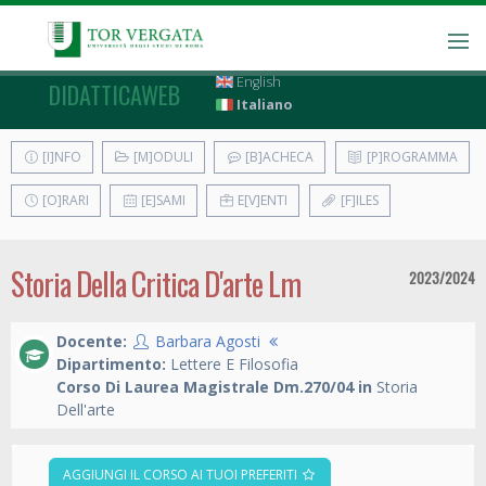
English
DIDATTICAWEB
Italiano
[I]NFO
[M]ODULI
[B]ACHECA
[P]ROGRAMMA
[O]RARI
[E]SAMI
E[V]ENTI
[F]ILES
Storia Della Critica D'arte Lm
2023/2024
Docente:
Barbara Agosti
Dipartimento:
Lettere E Filosofia
Corso Di Laurea Magistrale Dm.270/04 in
Storia
Dell'arte
AGGIUNGI IL CORSO AI TUOI PREFERITI