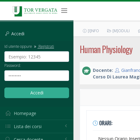
[I]NFO
[M]ODULI
Accedi
Human Physiology
Id utente oppure
Registrati
Password:
Docente:
Gianfran
Corso Di Laurea Magi
Homepage
ORARI:
Lista dei corsi
Nessun Orario Inseri
Cerca docente