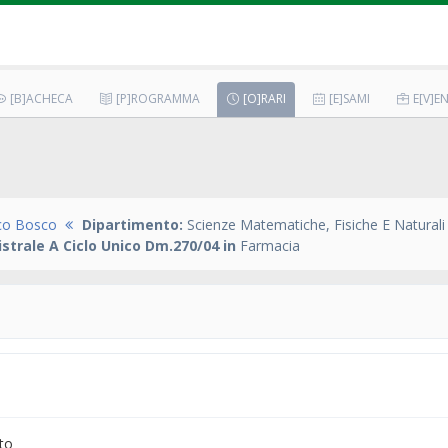
[B]ACHECA
[P]ROGRAMMA
[O]RARI
[E]SAMI
E[V]EN
co Bosco
Dipartimento:
Scienze Matematiche, Fisiche E Naturali
strale A Ciclo Unico Dm.270/04 in
Farmacia
to