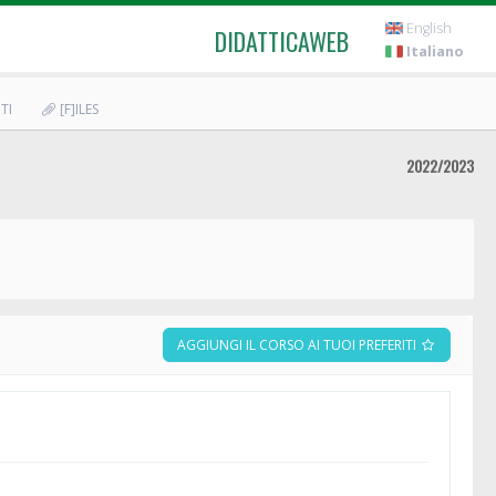
English
DIDATTICAWEB
Italiano
TI
[F]ILES
2022/2023
AGGIUNGI IL CORSO AI TUOI PREFERITI