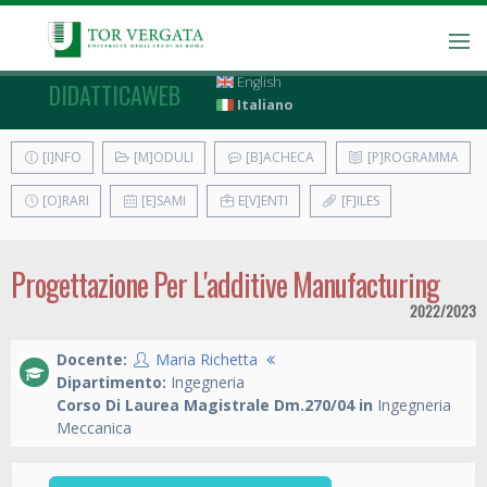
English
DIDATTICAWEB
Italiano
[I]NFO
[M]ODULI
[B]ACHECA
[P]ROGRAMMA
[O]RARI
[E]SAMI
E[V]ENTI
[F]ILES
Progettazione Per L'additive Manufacturing
2022/2023
Docente:
Maria Richetta
Dipartimento:
Ingegneria
Corso Di Laurea Magistrale Dm.270/04 in
Ingegneria
Meccanica