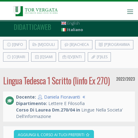
English
DIDATTICAWEB
Italiano
[I]NFO
[M]ODULI
[B]ACHECA
[P]ROGRAMMA
[O]RARI
[E]SAMI
E[V]ENTI
[F]ILES
Lingua Tedesca 1 Scritto (linfo Ex 270)
2022/2023
Docente:
Daniela Fioravanti
Dipartimento:
Lettere E Filosofia
Corso Di Laurea Dm.270/04 in
Lingue Nella Societa'
Dell'informazione
AGGIUNGI IL CORSO AI TUOI PREFERITI