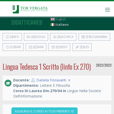
English
DIDATTICAWEB
Italiano
[I]NFO
[M]ODULI
[B]ACHECA
[P]ROGRAMMA
[O]RARI
[E]SAMI
E[V]ENTI
[F]ILES
Lingua Tedesca 1 Scritto (linfo Ex 270)
2022/2023
Docente:
Daniela Fioravanti
Dipartimento:
Lettere E Filosofia
Corso Di Laurea Dm.270/04 in
Lingue Nella Societa'
Dell'informazione
AGGIUNGI IL CORSO AI TUOI PREFERITI