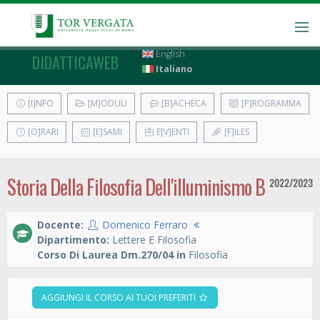
English
DIDATTICAWEB
Italiano
[I]NFO
[M]ODULI
[B]ACHECA
[P]ROGRAMMA
[O]RARI
[E]SAMI
E[V]ENTI
[F]ILES
Storia Della Filosofia Dell'illuminismo B
2022/2023
Docente:
Domenico Ferraro
Dipartimento:
Lettere E Filosofia
Corso Di Laurea Dm.270/04 in
Filosofia
AGGIUNGI IL CORSO AI TUOI PREFERITI