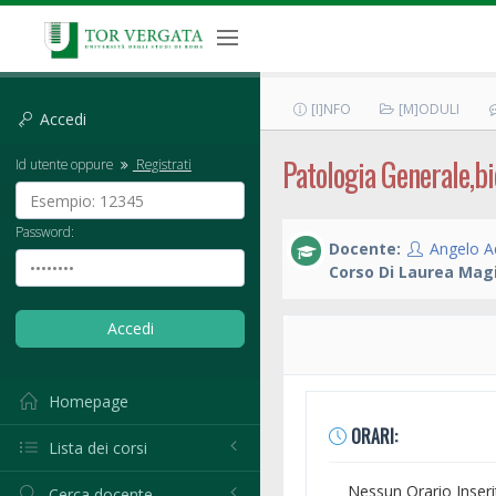
[I]NFO
[M]ODULI
Accedi
Patologia Generale,bi
Id utente oppure
Registrati
Password:
Docente:
Angelo A
Corso Di Laurea Magi
Homepage
ORARI:
Lista dei corsi
Nessun Orario Inseri
Cerca docente