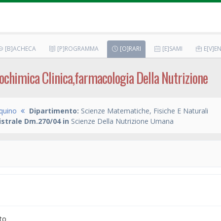
[B]ACHECA
[P]ROGRAMMA
[O]RARI
[E]SAMI
E[V]EN
ochimica Clinica,farmacologia Della Nutrizione
quino
Dipartimento:
Scienze Matematiche, Fisiche E Naturali
strale Dm.270/04 in
Scienze Della Nutrizione Umana
to