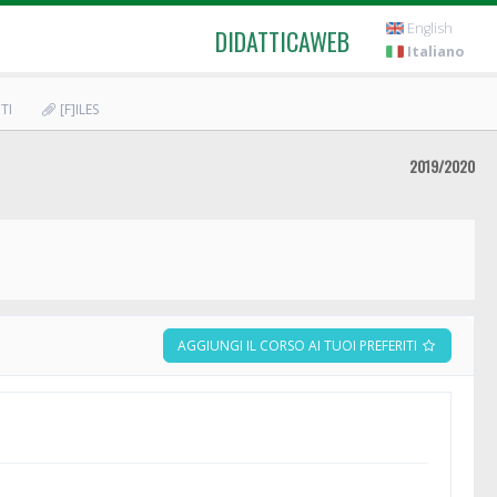
English
DIDATTICAWEB
Italiano
TI
[F]ILES
2019/2020
AGGIUNGI IL CORSO AI TUOI PREFERITI