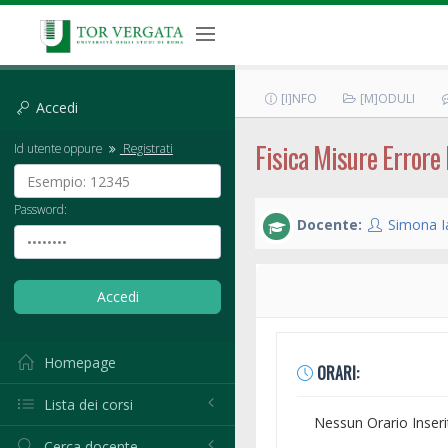
[I]NFO
[M]ODULI
Accedi
Fisica Misure Errore 
Id utente oppure
Registrati
Password:
Docente:
Simona Ia
Homepage
ORARI:
Lista dei corsi
Nessun Orario Inseri
Cerca docente