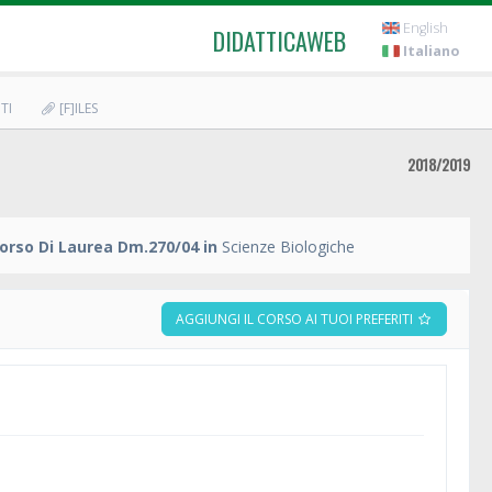
English
DIDATTICAWEB
Italiano
TI
[F]ILES
2018/2019
orso Di Laurea Dm.270/04 in
Scienze Biologiche
AGGIUNGI IL CORSO AI TUOI PREFERITI