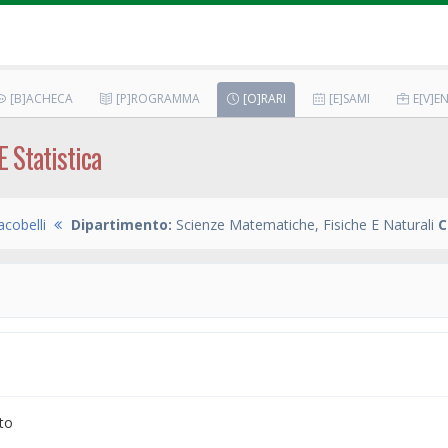
[B]ACHECA
[P]ROGRAMMA
[O]RARI
[E]SAMI
E[V]EN
E Statistica
cobelli
Dipartimento:
Scienze Matematiche, Fisiche E Naturali
C
to