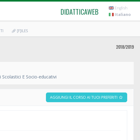
English
DIDATTICAWEB
Italiano
TI
[F]ILES
2018/2019
Scolastici E Socio-educativi
AGGIUNGI IL CORSO AI TUOI PREFERITI