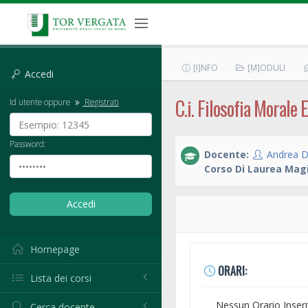
[I]NFO
[M]ODULI
Accedi
C.i. Filosofia Morale 
Id utente oppure
Registrati
Password:
Docente:
Andrea D
Corso Di Laurea Magi
Homepage
ORARI:
Lista dei corsi
Nessun Orario Inseri
Cerca docente