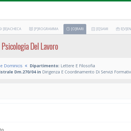
[B]ACHECA
[P]ROGRAMMA
[O]RARI
[E]SAMI
E[V]EN
E Psicologia Del Lavoro
e Dominicis
Dipartimento:
Lettere E Filosofia
strale Dm.270/04 in
Dirigenza E Coordinamento Di Servizi Formativi 
to