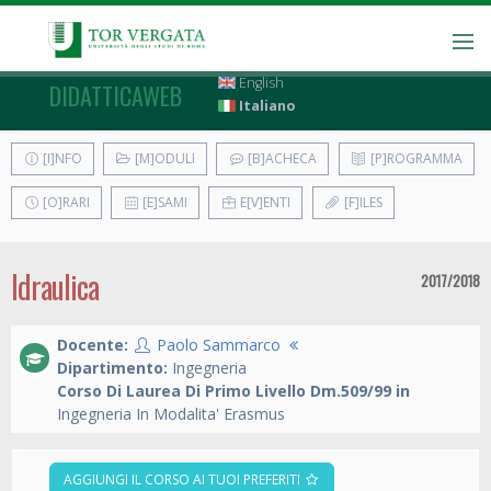
English
DIDATTICAWEB
Italiano
[I]NFO
[M]ODULI
[B]ACHECA
[P]ROGRAMMA
[O]RARI
[E]SAMI
E[V]ENTI
[F]ILES
Idraulica
2017/2018
Docente:
Paolo Sammarco
Dipartimento:
Ingegneria
Corso Di Laurea Di Primo Livello Dm.509/99 in
Ingegneria In Modalita' Erasmus
AGGIUNGI IL CORSO AI TUOI PREFERITI