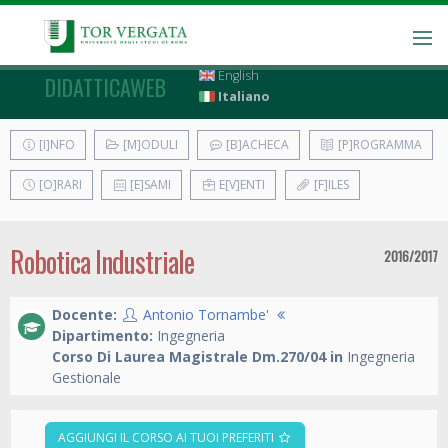
English
DIDATTICAWEB
Italiano
[I]NFO
[M]ODULI
[B]ACHECA
[P]ROGRAMMA
[O]RARI
[E]SAMI
E[V]ENTI
[F]ILES
Robotica Industriale
2016/2017
Docente:
Antonio Tornambe'
Dipartimento:
Ingegneria
Corso Di Laurea Magistrale Dm.270/04 in
Ingegneria
Gestionale
AGGIUNGI IL CORSO AI TUOI PREFERITI