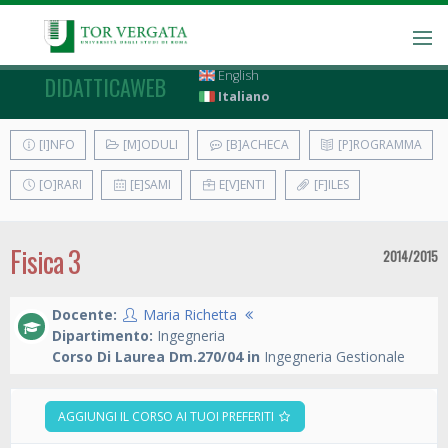
English
DIDATTICAWEB
Italiano
[I]NFO
[M]ODULI
[B]ACHECA
[P]ROGRAMMA
[O]RARI
[E]SAMI
E[V]ENTI
[F]ILES
Fisica 3
2014/2015
Docente:
Maria Richetta
Dipartimento:
Ingegneria
Corso Di Laurea Dm.270/04 in
Ingegneria Gestionale
AGGIUNGI IL CORSO AI TUOI PREFERITI