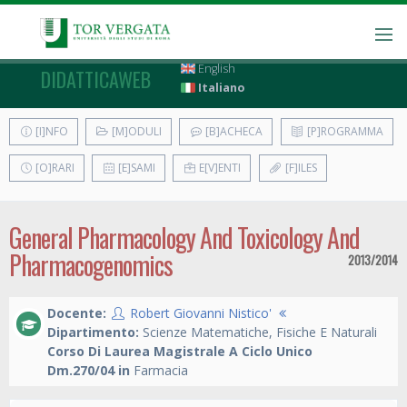
English
DIDATTICAWEB
Italiano
[I]NFO
[M]ODULI
[B]ACHECA
[P]ROGRAMMA
[O]RARI
[E]SAMI
E[V]ENTI
[F]ILES
General Pharmacology And Toxicology And
Pharmacogenomics
2013/2014
Docente:
Robert Giovanni Nistico'
Dipartimento:
Scienze Matematiche, Fisiche E Naturali
Corso Di Laurea Magistrale A Ciclo Unico
Dm.270/04 in
Farmacia