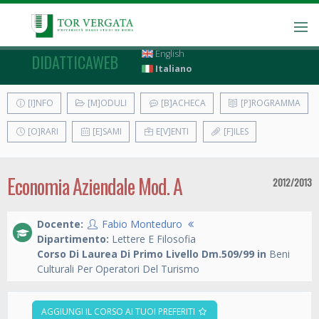
English
DIDATTICAWEB
Italiano
[I]NFO
[M]ODULI
[B]ACHECA
[P]ROGRAMMA
[O]RARI
[E]SAMI
E[V]ENTI
[F]ILES
Economia Aziendale Mod. A
2012/2013
Docente:
Fabio Monteduro
Dipartimento:
Lettere E Filosofia
Corso Di Laurea Di Primo Livello Dm.509/99 in
Beni
Culturali Per Operatori Del Turismo
AGGIUNGI IL CORSO AI TUOI PREFERITI