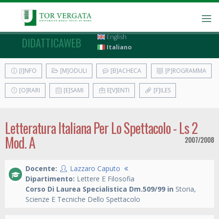
English
DIDATTICAWEB
Italiano
[I]NFO
[M]ODULI
[B]ACHECA
[P]ROGRAMMA
[O]RARI
[E]SAMI
E[V]ENTI
[F]ILES
Letteratura Italiana Per Lo Spettacolo - Ls 2
Mod. A
2007/2008
Docente:
Lazzaro Caputo
Dipartimento:
Lettere E Filosofia
Corso Di Laurea Specialistica Dm.509/99 in
Storia,
Scienze E Tecniche Dello Spettacolo