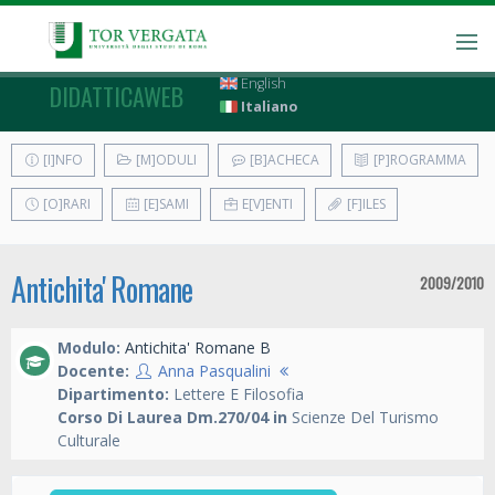
English
DIDATTICAWEB
Italiano
[I]NFO
[M]ODULI
[B]ACHECA
[P]ROGRAMMA
[O]RARI
[E]SAMI
E[V]ENTI
[F]ILES
Antichita' Romane
2009/2010
Modulo:
Antichita' Romane B
Docente:
Anna Pasqualini
Dipartimento:
Lettere E Filosofia
Corso Di Laurea Dm.270/04 in
Scienze Del Turismo
Culturale