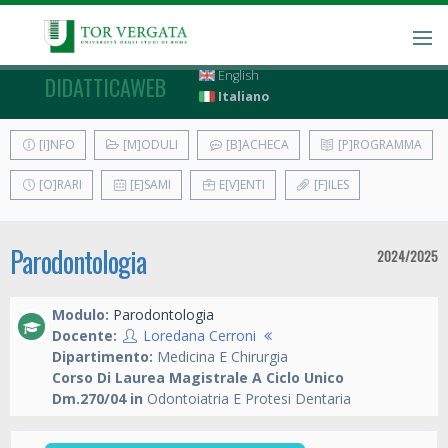
English
DIDATTICAWEB
Italiano
[I]NFO
[M]ODULI
[B]ACHECA
[P]ROGRAMMA
[O]RARI
[E]SAMI
E[V]ENTI
[F]ILES
Parodontologia
2024/2025
Modulo:
Parodontologia
Docente:
Loredana Cerroni
Dipartimento:
Medicina E Chirurgia
Corso Di Laurea Magistrale A Ciclo Unico
Dm.270/04 in
Odontoiatria E Protesi Dentaria