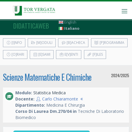
English
DIDATTICAWEB
Italiano
[I]NFO
[M]ODULI
[B]ACHECA
[P]ROGRAMMA
[O]RARI
[E]SAMI
E[V]ENTI
[F]ILES
Scienze Matematiche E Chimiche
2024/2025
Modulo:
Statistica Medica
Docente:
Carlo Chiaramonte
Dipartimento:
Medicina E Chirurgia
Corso Di Laurea Dm.270/04 in
Tecniche Di Laboratorio
Biomedico