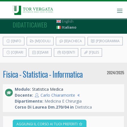
English
DIDATTICAWEB
Italiano
[I]NFO
[M]ODULI
[B]ACHECA
[P]ROGRAMMA
[O]RARI
[E]SAMI
E[V]ENTI
[F]ILES
Fisica - Statistica - Informatica
2024/2025
Modulo:
Statistica Medica
Docente:
Carlo Chiaramonte
Dipartimento:
Medicina E Chirurgia
Corso Di Laurea Dm.270/04 in
Dietistica
AGGIUNGI IL CORSO AI TUOI PREFERITI