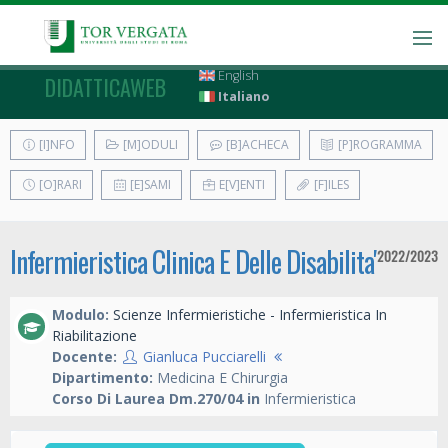
English
DIDATTICAWEB
Italiano
[I]NFO
[M]ODULI
[B]ACHECA
[P]ROGRAMMA
[O]RARI
[E]SAMI
E[V]ENTI
[F]ILES
Infermieristica Clinica E Delle Disabilita'
2022/2023
Modulo:
Scienze Infermieristiche - Infermieristica In
Riabilitazione
Docente:
Gianluca Pucciarelli
Dipartimento:
Medicina E Chirurgia
Corso Di Laurea Dm.270/04 in
Infermieristica