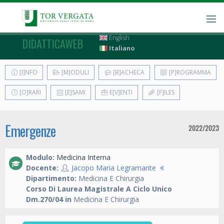
English
DIDATTICAWEB
Italiano
[I]NFO
[M]ODULI
[B]ACHECA
[P]ROGRAMMA
[O]RARI
[E]SAMI
E[V]ENTI
[F]ILES
Emergenze
2022/2023
Modulo:
Medicina Interna
Docente:
Jacopo Maria Legramante
Dipartimento:
Medicina E Chirurgia
Corso Di Laurea Magistrale A Ciclo Unico
Dm.270/04 in
Medicina E Chirurgia