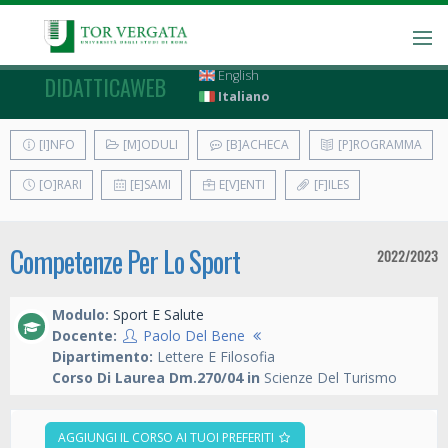
English
DIDATTICAWEB
Italiano
[I]NFO
[M]ODULI
[B]ACHECA
[P]ROGRAMMA
[O]RARI
[E]SAMI
E[V]ENTI
[F]ILES
Competenze Per Lo Sport
2022/2023
Modulo:
Sport E Salute
Docente:
Paolo Del Bene
Dipartimento:
Lettere E Filosofia
Corso Di Laurea Dm.270/04 in
Scienze Del Turismo
AGGIUNGI IL CORSO AI TUOI PREFERITI