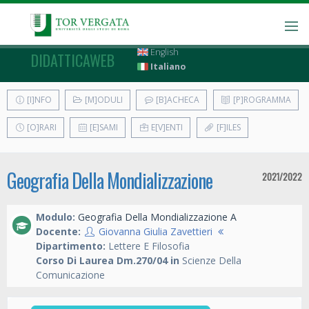
English
DIDATTICAWEB
Italiano
[I]NFO
[M]ODULI
[B]ACHECA
[P]ROGRAMMA
[O]RARI
[E]SAMI
E[V]ENTI
[F]ILES
Geografia Della Mondializzazione
2021/2022
Modulo:
Geografia Della Mondializzazione A
Docente:
Giovanna Giulia Zavettieri
Dipartimento:
Lettere E Filosofia
Corso Di Laurea Dm.270/04 in
Scienze Della
Comunicazione