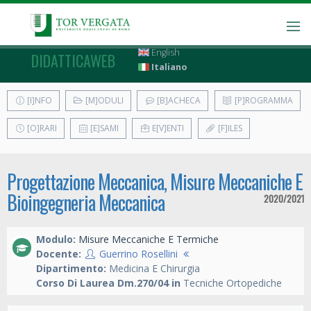
English
DIDATTICAWEB
Italiano
[I]NFO
[M]ODULI
[B]ACHECA
[P]ROGRAMMA
[O]RARI
[E]SAMI
E[V]ENTI
[F]ILES
Progettazione Meccanica, Misure Meccaniche E
Bioingegneria Meccanica
2020/2021
Modulo:
Misure Meccaniche E Termiche
Docente:
Guerrino Rosellini
Dipartimento:
Medicina E Chirurgia
Corso Di Laurea Dm.270/04 in
Tecniche Ortopediche