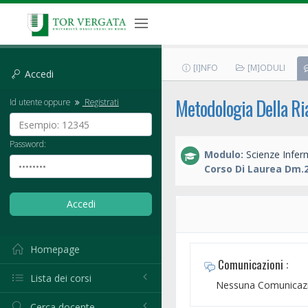
[I]NFO
[M]ODULI
Accedi
Metodologia Della Ria
Id utente oppure
Registrati
Password:
Modulo:
Scienze Inferm
Corso Di Laurea Dm.2
Homepage
Comunicazioni :
Lista dei corsi
Nessuna Comunicazi
Cerca docente