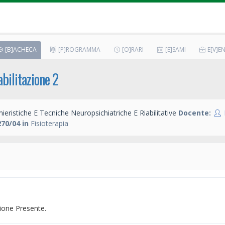
[B]ACHECA
[P]ROGRAMMA
[O]RARI
[E]SAMI
E[V]EN
bilitazione 2
ieristiche E Tecniche Neuropsichiatriche E Riabilitative
Docente:
70/04 in
Fisioterapia
one Presente.