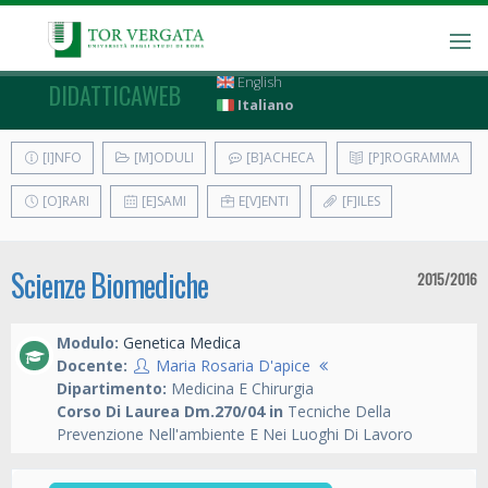
English
DIDATTICAWEB
Italiano
[I]NFO
[M]ODULI
[B]ACHECA
[P]ROGRAMMA
[O]RARI
[E]SAMI
E[V]ENTI
[F]ILES
Scienze Biomediche
2015/2016
Modulo:
Genetica Medica
Docente:
Maria Rosaria D'apice
Dipartimento:
Medicina E Chirurgia
Corso Di Laurea Dm.270/04 in
Tecniche Della
Prevenzione Nell'ambiente E Nei Luoghi Di Lavoro