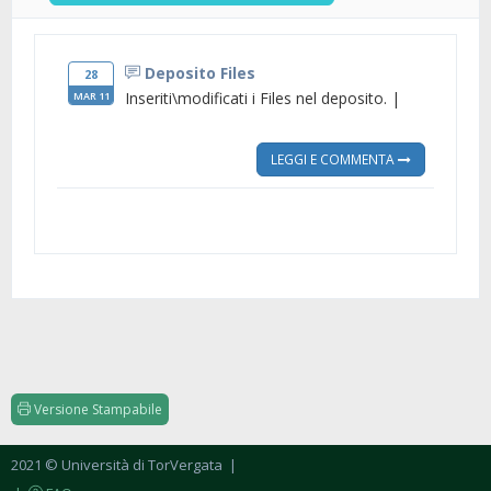
Deposito Files
28
Inseriti\modificati i Files nel deposito. |
MAR 11
LEGGI E COMMENTA
Versione Stampabile
2021 © Università di TorVergata
|