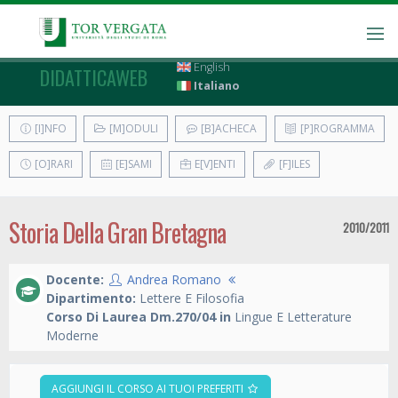
English
DIDATTICAWEB
Italiano
[I]NFO
[M]ODULI
[B]ACHECA
[P]ROGRAMMA
[O]RARI
[E]SAMI
E[V]ENTI
[F]ILES
Storia Della Gran Bretagna
2010/2011
Docente:
Andrea Romano
Dipartimento:
Lettere E Filosofia
Corso Di Laurea Dm.270/04 in
Lingue E Letterature
Moderne
AGGIUNGI IL CORSO AI TUOI PREFERITI